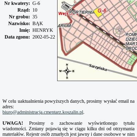
Nr kwatery:
G-6
Rząd:
10
Nr grobu:
35
Nazwisko:
BĄK
Imię:
HENRYK
Data zgonu:
2002-05-22
W celu uaktualnienia powyższych danych, prosimy wysłać email na
adres:
biuro@administracja.cmentarz.koszalin.pl
.
UWAGA!
Prosimy o zachowanie wyświetlonego tytułu
wiadomości. Zmiany pojawią się w ciągu kilku dni od otrzymania
materiałów. Rejestr osób zmarłych jest jawny i dane osobowe w nim