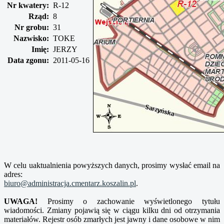
Nr kwatery:
R-12
Rząd:
8
Nr grobu:
31
Nazwisko:
TOKE
Imię:
JERZY
Data zgonu:
2011-05-16
W celu uaktualnienia powyższych danych, prosimy wysłać email na
adres:
biuro@administracja.cmentarz.koszalin.pl
.
UWAGA!
Prosimy o zachowanie wyświetlonego tytułu
wiadomości. Zmiany pojawią się w ciągu kilku dni od otrzymania
materiałów. Rejestr osób zmarłych jest jawny i dane osobowe w nim